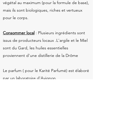
végétal au maximum (pour la formule de base),
mais ils sont biologiques, riches et vertueux
pour le corps.
Consommer local
: Plusieurs ingrédients sont
issus de producteurs locaux .L'argile et le Miel
sont du Gard, les huiles essentielles
proviennent d'une distillerie de la Drôme
Le parfum ( pour le Karité Parfumé) est élaboré
par un laboratoire d'Avignon.
Ces ingrédients permettent de colorer et
parfumer nos savons sans dénaturer les valeurs
premières des huiles.