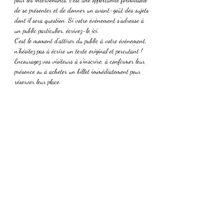
de se présenter et de donner un avant-goût des sujets 
dont il sera question. Si votre évènement s'adresse à 
un public particulier, écrivez-le ici. 
C'est le moment d'attirer du public à votre évènement, 
n'hésitez pas à écrire un texte original et percutant ! 
Encouragez vos visiteurs à s'inscrire, à confirmer leur 
présence ou à acheter un billet immédiatement pour 
réserver leur place. 
Partager cet événement
Mas Côté Bulles Savonnerie