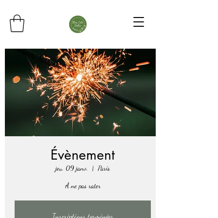
Évènement
jeu. 09 janv.
  |  
Paris
À ne pas rater
Inscriptions terminées